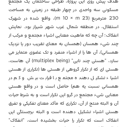
هدف پیش روی این پروژه، طراحی ساختمان یک مجتمع
مسکونی سه واحدی در چهار طبقه در زمینی به مساحت
230 مترمربع (m 10 × m 23)، واقع شده در شهرک
استقلال، در منطقه شمال غرب شهر شیراز بود. نمایش
انفکاک؛ آن چه که ماهیت معنایی اشیاء مجتمع و مرکب از
چند شیء همسان (همسان به معنای تقریب دور یا نزدیک
همسانی)، آن ها را از اشیاء منفرد و تک عضوی متمایز می
سازد، "هستی چند تایی" (multiplex being) آن هاست،
هستی ای که از تکرار گروهی از هستی ها (تکراری از هستی
اشیاء تشکیل دهنده مجتمع با قرابت بیش و کم در
همسانی نسبت یه هم) حاصل است و در واقع هستی
معنایی شیء مجتمع در گرو این تکرار است و به شرط حیات
آن و البته منتج از آن، تکراری که مأکد معنای تفکیکی و تفرق
هستی اشیاء تشکیل دهنده است و البته برجستگی این
انفکاک است که تکرار را حیات بخشیده است، "انفکاک"