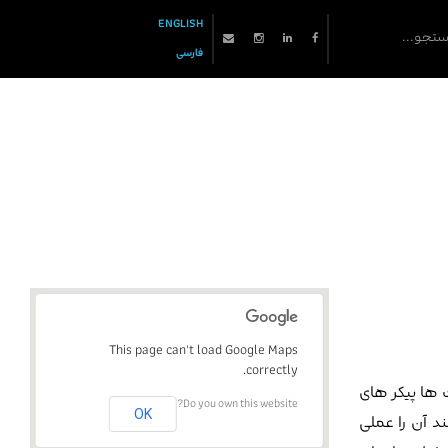
ENGLISH
فارسی
This page can't load Google Maps
This page can't load Google Maps
correctly.
correctly.
 ها پیکر های
Do you own this website?
Do you own this website?
OK
OK
د آن را عملی