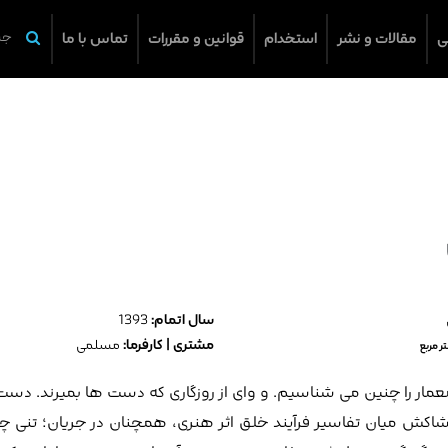
ی
مقالات و نشر
استخدام
قوانین و مقررات
تماس با ما
سال اتمام:
1393
مشتری | کارفرما:
مسلمی
ر مربع
عمار را چنین می شناسیم. و وای از روزگاری که دست ها بمیرند. دست
شاکش میان تفاسیر فرآیند خلق اثر هنری، همچنان در جریان؛ تنی چن