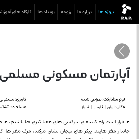
پروژه ها
درباره ما
رزومه
رویداد ها
کارگاه های آموزش
آپارتمان مسکونی مسلمی
نوع مشارکت:
طراحی شده
کاربری:
مسکونی
مکان:
ایران | فارس | شیراز
مساحت:
142
مت
ما قرار است رام کننده ی سرکشی های معنا گیری ها باشیم، ما م
جاندار مغز هایند، پیکر های بیجان نشان مرگند، مرگ مغز ها. ک