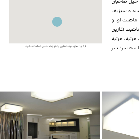
ی که خیل صاحبان
ندند و سیزیف
سیزیف قهرمان پوچ است"! هستی اثر هنری به مثابه یک شیء (اُبژه-Object) در گرو ماهیت او، و
دی ماهیت آغازین
ن مرتبه، مرتبه
 (Transmutation of the Initial Essence) اثر هنری است. و این باب در ید قدرت گروئون (Geryon)، با سه سر؛ سر
از + و - برای بزرگ نمایی یا کوچک نمایی استفاده کنید.