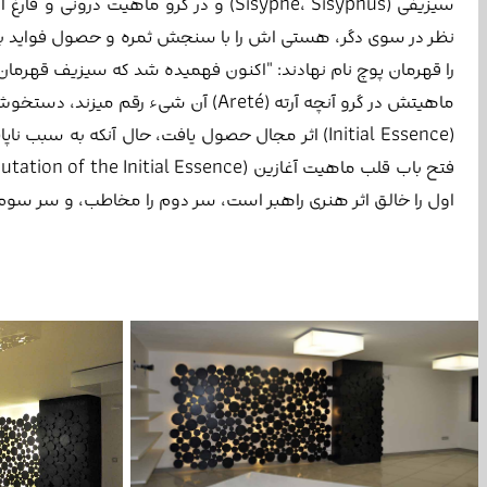
سیزیفی (Sisyphe، Sisyphus) و در گرو م
نظر در سوی دگر، هستی اش را با سنجش ثمره و حصول فواید بیرو
ماهیتش در گرو آنچه آرته (Areté) آن 
(Initial Essence) اثر مجال حصول یافت، حال آنکه ب
اول را خالق اثر هنری راهبر است، سر دوم را مخاطب، و سر سوم را