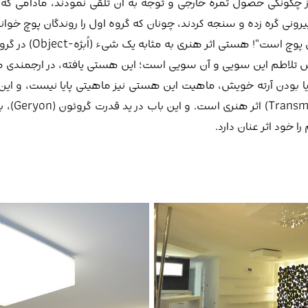
اهیت درونی و فارغ از چگونگی حصول ثمره خارجی و توجه به آن تلقی نمودند، مادام
نی گره زده و سنجه کردند، چونان که گروه اول را روندگان پوچ خوا
را قهرمان پوچ نام نهادند: "اکنون فهمیده شد که 
شیء رقم میزند، دستخوش تلاطم این سویی و آن سویی است؛ این هستی یافته، در ارجمن
ه سبب ناپایا بودن آرته خویش، ماهیت این هستی نیز ماهیتی پایا نیست، و ای
فتح باب قلب ماهیت آغازین
 خود اثر عنان دارد.